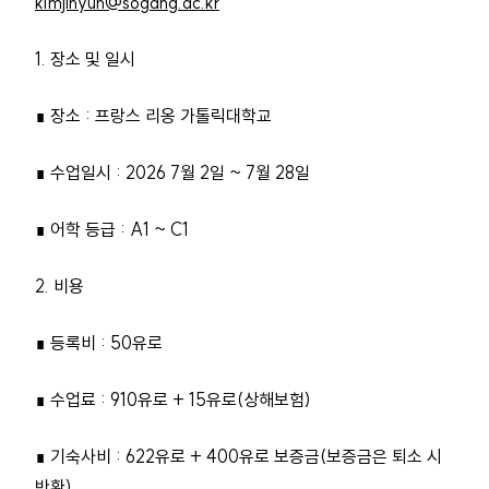
kimjihyun@sogang.ac.kr
1. 장소 및 일시
∎ 장소 : 프랑스 리옹 가톨릭대학교
∎ 수업일시 : 2026 7월 2일 ~ 7월 28일
∎ 어학 등급 : A1 ~ C1
2. 비용
∎ 등록비 : 50유로
∎ 수업료 : 910유로 + 15유로(상해보험)
∎ 기숙사비 : 622유로 + 400유로 보증금(보증금은 퇴소 시
반환)